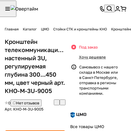
Главная
Каталог
ЦМО
Стойки СТК и кронштейны КНО
Кронштейн
Кронштейн
Под заказ
телекоммуникационный
настенный 3U,
Хочу дешевле
регулируемая
Самовывоз с нашего
склада в Москве или
глубина 300...450
в Санкт-Петербурге,
мм, цвет черный арт.
отправка в регионы
транспортными
КНО-М-3U-9005
компаниями.
0
Нет отзывов
Арт.
КНО-М-3U-9005
Все товары ЦМО