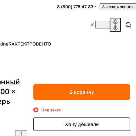
8 (800) 775-47-83
Заказать звонок
kine
RAKTEK
ПРОВЕНТО
онный
00 ×
В корзину
ерь
Под заказ
Хочу дешевле