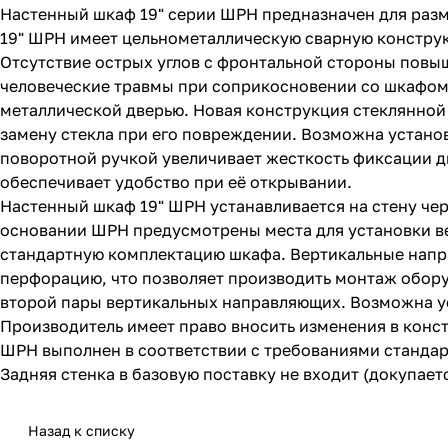
Настенный шкаф 19" серии ШРН предназначен для раз
19" ШРН имеет цельнометаллическую сварную конструкц
Отсутствие острых углов с фронтальной стороны повы
человеческие травмы при соприкосновении со шкафо
металлической дверью. Новая конструкция стеклянной 
замену стекла при его повреждении. Возможна установк
поворотной ручкой увеличивает жесткость фиксации д
обеспечивает удобство при её открывании.
Настенный шкаф 19" ШРН устанавливается на стену чер
основании ШРН предусмотрены места для установки в
стандартную комплектацию шкафа. Вертикальные напра
перфорацию, что позволяет производить монтаж обору
второй пары вертикальных направляющих. Возможна ус
Производитель имеет право вносить изменения в конс
ШРН выполнен в соответствии с требованиями стандарт
Задняя стенка в базовую поставку не входит (докупает
Назад к списку