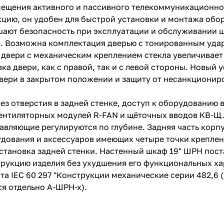
мещения активного и пассивного телекоммуникационн
ию, он удобен для быстрой установки и монтажа обору
шают безопасность при эксплуатации и обслуживании ш
м. Возможна комплектация дверью с тонированным уд
двери с механическим креплением стекла увеличивает 
а двери, как с правой, так и с левой стороны. Новый 
вери в закрытом положении и защиту от несанкциониро
ез отверстия в задней стенке, доступ к оборудованию 
ентиляторных модулей R-FAN и щёточных вводов КВ-Щ.
вляющие регулируются по глубине. Задняя часть корп
дования и аксессуаров имеющих четыре точки креплен
тановка задней стенки. Настенный шкаф 19" ШРН пост
трукцию изделия без ухудшения его функциональных ха
а IEC 60 297 "Конструкции механические серии 482,6 (
ся отдельно А-ШРН-х).