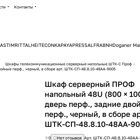
сти
Контакты
ASTIM
RITTAL
HEITEC
ONKA
PAYAPRESS
ALFRA
BNH
Doganer Ma
Шкафы телекоммуникационные серверные напольные ШТК-С Проф
Шкаф серверный ПРОФ напольный 48U (800 × 1000) дверь перф., задние двойные перф., черный, в сборе арт. ШТК-СП-48.8.10-48АА-9005
Шкаф серверный ПРОФ
напольный 48U (800 × 10
дверь перф., задние дво
перф., черный, в сборе ар
ШТК-СП-48.8.10-48АА-9
0
Нет отзывов
Арт.
ШТК-СП-48.8.10-48АА