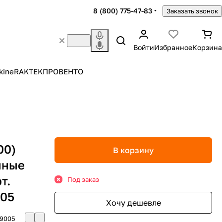
8 (800) 775-47-83
Заказать звонок
Войти
Избранное
Корзина
kine
RAKTEK
ПРОВЕНТО
00)
В корзину
йные
т.
Под заказ
005
Хочу дешевле
-9005