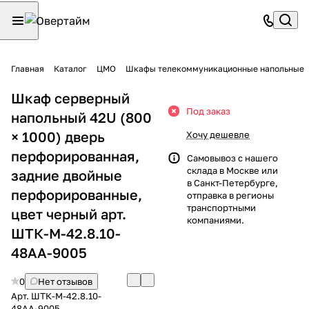
Главная
Каталог
ЦМО
Шкафы телекоммуникационные напольные
Шкаф серверный
Под заказ
напольный 42U (800
× 1000) дверь
Хочу дешевле
перфорированная,
Самовывоз с нашего
склада в Москве или
задние двойные
в Санкт-Петербурге,
перфорированные,
отправка в регионы
транспортными
цвет черный арт.
компаниями.
ШТК-М-42.8.10-
48АА-9005
0
Нет отзывов
Арт.
ШТК-М-42.8.10-
48АА-9005