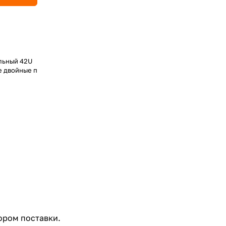
льный 42U
е двойные п
ором поставки.