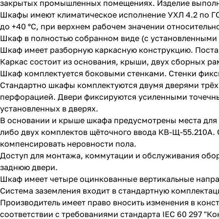
закрытых промышленных помещениях. Изделие выполнено
Шкафы имеют климатическое исполнение УХЛ 4.2 по ГО
до +40 °С, при верхнем рабочем значении относительно
Шкаф в полностью собранном виде (с установленными 
Шкаф имеет разборную каркасную конструкцию. Постав
Каркас состоит из основания, крыши, двух сборных рам
Шкаф комплектуется боковыми стенками. Стенки фикс
Стандартно шкафы комплектуются двумя дверями трёх 
перфорацией. Двери фиксируются усиленными точечным
установленных в дверях.
В основании и крыше шкафа предусмотрены места для 
либо двух комплектов щёточного ввода КВ-Щ-55.210А
компенсировать неровности пола.
Доступ для монтажа, коммутации и обслуживания обор
заднюю двери.
Шкаф имеет четыре оцинкованные вертикальные напра
Система заземления входит в стандартную комплектац
Производитель имеет право вносить изменения в конс
соответствии с требованиями стандарта IEC 60 297 "Ко