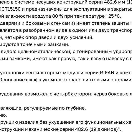
 в системе несущих конструкций серии 482,6 мм (19’’
СТ15150 и предназначены для эксплуатации в закрыты
й влажности воздуха 80 % при температуре +25 °С.
дверями и боковыми стенками) имеет степень защиты I
ляется в разобранном виде в одном или двух транспо
, четырёх опор двери и двух усилений.
ируются точечными замками.
видов: цельнометаллической, с тонированным ударопр
и замками, имеют как правую, так и левую навеску с
установки вентиляторных модулей серии R-FAN и комп
. Основание шкафа укомплектовано винтовыми опорам
удования возможен с четырёх сторон: через боковые 
вляющие, регулируемые по глубине.
ию.
трукцию изделия без ухудшения его функциональных х
нструкции механические серии 482,6 (19 дюймов)".