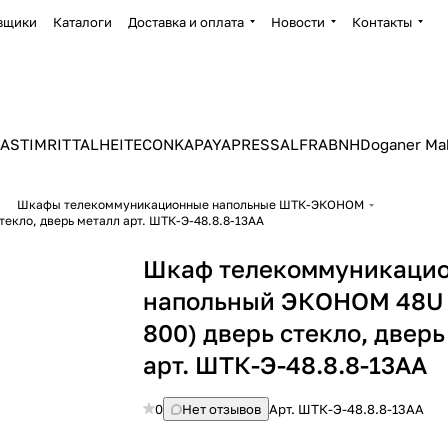
вщики
Каталоги
Доставка и оплата
Новости
Контакты
ASTIM
RITTAL
HEITEC
ONKA
PAYAPRESS
ALFRA
BNH
Doganer Ma
Шкафы телекоммуникационные напольные ШТК-ЭКОНОМ
Шкаф телекоммуникационный напольный ЭКОНОМ 48U (800 × 800) дверь стекло, дверь металл арт. ШТК-Э-48.8.8-13АА
Шкаф телекоммуникаци
напольный ЭКОНОМ 48U 
800) дверь стекло, дверь
арт. ШТК-Э-48.8.8-13АА
0
Нет отзывов
Арт.
ШТК-Э-48.8.8-13АА