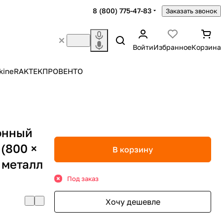
8 (800) 775-47-83
Заказать звонок
Войти
Избранное
Корзина
kine
RAKTEK
ПРОВЕНТО
онный
(800 ×
В корзину
 металл
Под заказ
Хочу дешевле