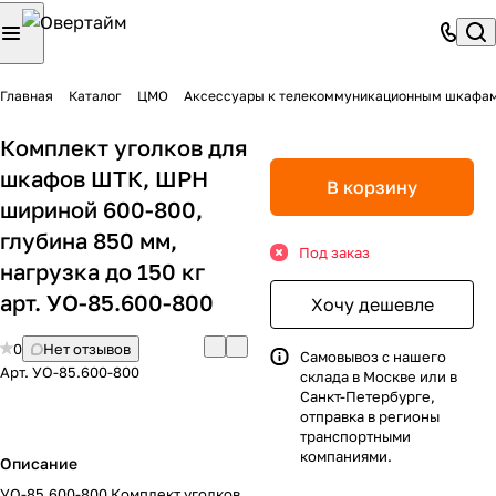
Главная
Каталог
ЦМО
Аксессуары к телекоммуникационным шкафам
Комплект уголков для
шкафов ШТК, ШРН
В корзину
шириной 600-800,
глубина 850 мм,
Под заказ
нагрузка до 150 кг
арт. УО-85.600-800
Хочу дешевле
0
Нет отзывов
Самовывоз с нашего
Арт.
УО-85.600-800
склада в Москве или в
Санкт-Петербурге,
отправка в регионы
транспортными
компаниями.
Описание
УО-85.600-800 Комплект уголков