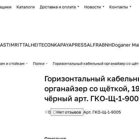
вщики
Каталоги
Доставка и оплата
Новости
Контакты
ASTIM
RITTAL
HEITEC
ONKA
PAYAPRESS
ALFRA
BNH
Doganer Ma
ам и стойкам
Полки
Горизонтальный кабель
органайзер со щёткой, 19
чёрный арт. ГКО-Щ-1-90
0
Нет отзывов
Арт.
ГКО-Щ-1-9005
Описание