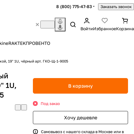
8 (800) 775-47-83
Заказать звонок
Войти
Избранное
Корзина
kine
RAKTEK
ПРОВЕНТО
Горизонтальный кабельный органайзер со щёткой, 19" 1U, чёрный арт. ГКО-Щ-1-9005
ный
" 1U,
В корзину
05
Под заказ
Хочу дешевле
Самовывоз с нашего склада в Москве или в