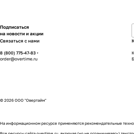
Подписаться
на новости и акции
Связаться с нами
8 (800) 775-47-83
К
order@overtime.ru
© 2026 ООО "Овертайм"
На информационном ресурсе применяются
рекомендательные техн
Все ресурсы сайта overtime.ru, включая (но не ограничиваясь) тек